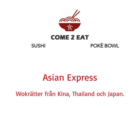
SUSHI
POKÈ BOWL
Asian Express
Wokrätter från Kina, Thailand och Japan.
Vi serverar även sushi & poké
bowl!